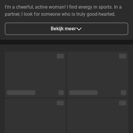
I'm a cheerful, active woman! I find energy in sports. In a
partner, I look for someone who is truly good-hearted,
generous, cheerful, and genuinely caring. It is essential that
they have stable earnings—a person who makes life easier,
Bekijk meer
not harder—and non-smoker. I value genuine emotional
substance and honesty above all else.
Stad
Zaporizhzhya, Zaporizhia Oblast, Ukraine
Talen
Engels,
Russisch
Oogkleur
Groen
Haarkleur
Bruin
Lichaamsbouw
Klein en tenger
Cup maat
Cup C