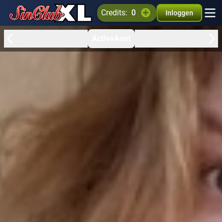
credits:
0
Inloggen
ActiveAnet